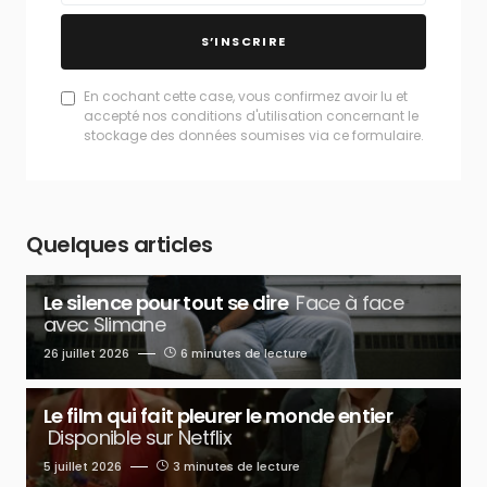
S’INSCRIRE
En cochant cette case, vous confirmez avoir lu et
accepté nos conditions d'utilisation concernant le
stockage des données soumises via ce formulaire.
Quelques articles
Le silence pour tout se dire
Face à face
avec Slimane
26 juillet 2026
6 minutes de lecture
Le film qui fait pleurer le monde entier
Disponible sur Netflix
5 juillet 2026
3 minutes de lecture