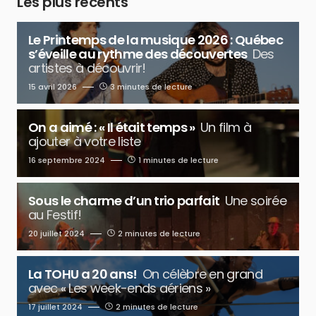
Les plus récents
Le Printemps de la musique 2026 : Québec
s’éveille au rythme des découvertes
Des
artistes à découvrir!
15 avril 2026
3 minutes de lecture
On a aimé : « Il était temps »
Un film à
ajouter à votre liste
16 septembre 2024
1 minutes de lecture
Sous le charme d’un trio parfait
Une soirée
au Festif!
20 juillet 2024
2 minutes de lecture
La TOHU a 20 ans!
On célèbre en grand
avec « Les week-ends aériens »
17 juillet 2024
2 minutes de lecture