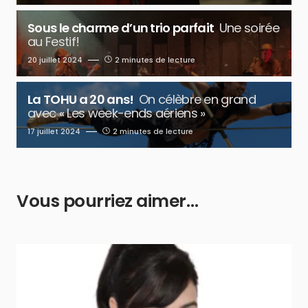
Sous le charme d’un trio parfait
Une soirée
au Festif!
20 juillet 2024
2 minutes de lecture
La TOHU a 20 ans!
On célèbre en grand
avec « Les week-ends aériens »
17 juillet 2024
2 minutes de lecture
Vous pourriez aimer…