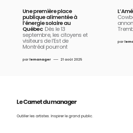
Une première place
L’Amé
publique alimentée à
Cowbo
l’énergie solaire au
annon
Québec
Dès le 13
Tremb
septembre, les citoyens et
visiteurs de l’Est de
par
lem
Montréal pourront
par
lemanager
21 août 2025
Le Carnet du manager
Outiller les artistes. Inspirer le grand public.