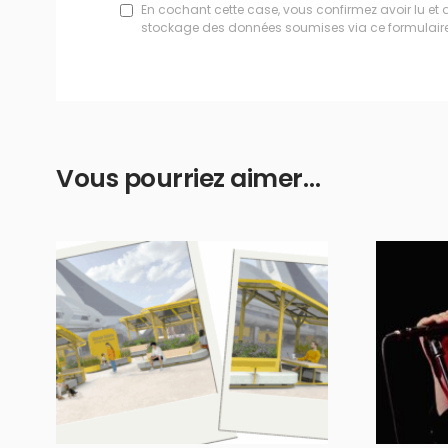
En cochant cette case, vous confirmez avoir lu et 
stockage des données soumises via ce formulaire
Vous pourriez aimer…