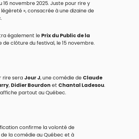
u 16 novembre 2025. Juste pour rire y
 légèreté », consacrée à une dizaine de
.
ttra également le
Prix du Public de la
ée de clôture du festival, le 15 novembre.
r rire sera
Jour J
, une comédie de
Claude
arry
,
Didier Bourdon
et
Chantal Ladesou
.
affiche partout au Québec.
ification confirme la volonté de
t de la comédie au Québec et à