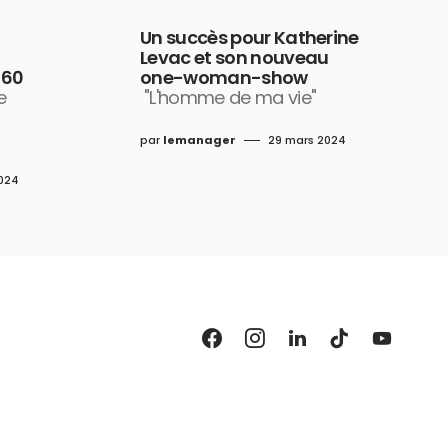
Un succès pour Katherine
Levac et son nouveau
 60
one-woman-show
e
"L'homme de ma vie"
par
lemanager
29 mars 2024
024