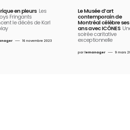
rique en pleurs
Les
Le Musée d’art
ys Fringants
contemporain de
cent le décès de Karl
Montréal célèbre ses
lay
ans avec ICÔNES
Un
soirée caritative
exceptionnelle
anager
16 novembre 2023
par
lemanager
9 mars 2