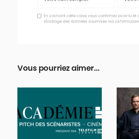
En cochant cette case, vous confirmez avoir lu et 
stockage des données soumises via ce formulaire
Vous pourriez aimer…