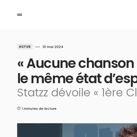
ACTUS
10 mai 2024
« Aucune chanson n
le même état d’espr
Statzz dévoile « 1ère C
1 minutes de lecture