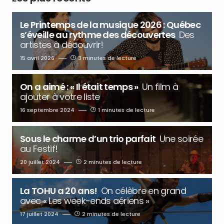
Le Printemps de la musique 2026 : Québec
s’éveille au rythme des découvertes
Des
artistes à découvrir!
15 avril 2026
3 minutes de lecture
On a aimé : « Il était temps »
Un film à
ajouter à votre liste
16 septembre 2024
1 minutes de lecture
Sous le charme d’un trio parfait
Une soirée
au Festif!
20 juillet 2024
2 minutes de lecture
La TOHU a 20 ans!
On célèbre en grand
avec « Les week-ends aériens »
17 juillet 2024
2 minutes de lecture