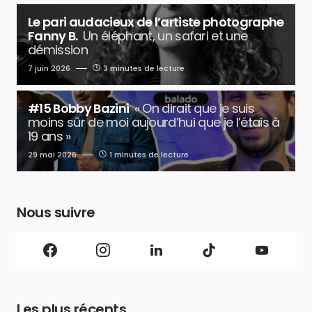
Le pari audacieux de l’artiste photographe
Fanny B.
Un éléphant, un safari et une
démission
7 juin 2026
3 minutes de lecture
#15 Bobby Bazini
« On dirait que je suis
moins sûr de moi aujourd’hui que je l’étais à
19 ans »
29 mai 2026
1 minutes de lecture
Nous suivre
Les plus récents