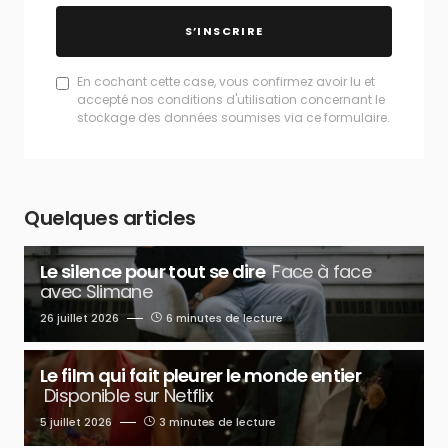
S’INSCRIRE
En cochant cette case, vous confirmez avoir lu et
accepté nos conditions d'utilisation concernant le
stockage des données soumises via ce formulaire.
Quelques articles
Le silence pour tout se dire
Face à face
avec Slimane
26 juillet 2026
6 minutes de lecture
Le film qui fait pleurer le monde entier
Disponible sur Netflix
5 juillet 2026
3 minutes de lecture