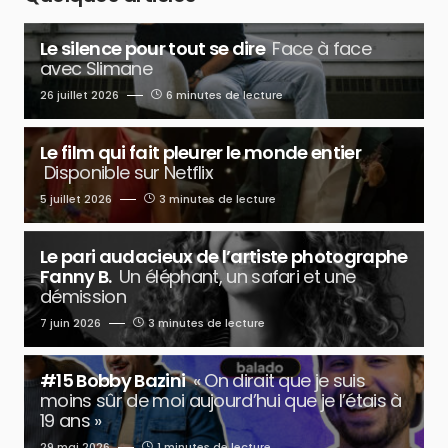
Le silence pour tout se dire
Face à face
avec Slimane
26 juillet 2026
6 minutes de lecture
Le film qui fait pleurer le monde entier
Disponible sur Netflix
5 juillet 2026
3 minutes de lecture
Le pari audacieux de l’artiste photographe
Fanny B.
Un éléphant, un safari et une
démission
7 juin 2026
3 minutes de lecture
#15 Bobby Bazini
« On dirait que je suis
moins sûr de moi aujourd’hui que je l’étais à
19 ans »
29 mai 2026
1 minutes de lecture