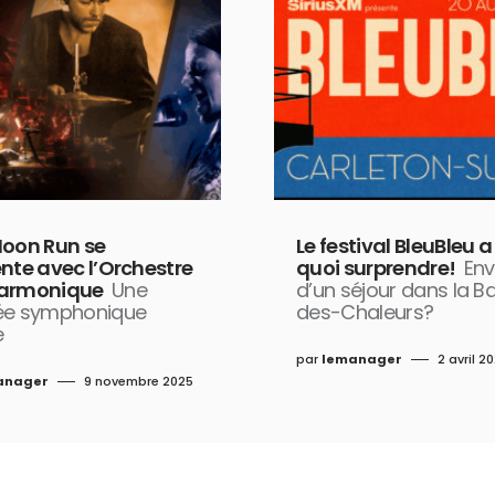
Moon Run se
Le festival BleuBleu a
ente avec l’Orchestre
quoi surprendre!
Env
armonique
Une
d’un séjour dans la B
ée symphonique
des-Chaleurs?
e
par
lemanager
2 avril 2
anager
9 novembre 2025