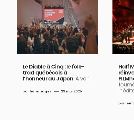
Le Diable à Cinq : le folk-
Half 
trad québécois à
réinv
l’honneur au Japon
À voir!
FILMh
tourn
inédit
par
lemanager
29 mai 2025
par
lem