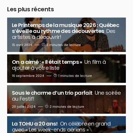
Les plus récents
Le Printemps de la musique 2026 : Québec
s’éveille au rythme des découvertes
Des
artistes à découvrir!
15 avril 2026
3 minutes de lecture
On a aimé : « Il était temps »
Un film à
ajouter à votre liste
16 septembre 2024
1 minutes de lecture
Sous le charme d’un trio parfait
Une soirée
au Festif!
20 juillet 2024
2 minutes de lecture
La TOHU a 20 ans!
On célèbre en grand
avec « Les week-ends aériens »