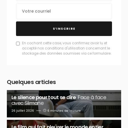
S’INSCRIRE
En cochant cette case, vous confirmez avoir lu et
accepté nos conditions d'utilisation concernant le
stockage des données soumises via ce formulaire.
Quelques articles
Le silence pour tout se dire
Face à face
avec Slimane
26 juillet 2026
6 minutes de lecture
Le film qui fait pleurer le monde entier