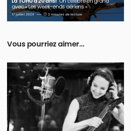
La TOHU a 20 ans!
On célèbre en grand
avec « Les week-ends aériens »
17 juillet 2024
2 minutes de lecture
Vous pourriez aimer…