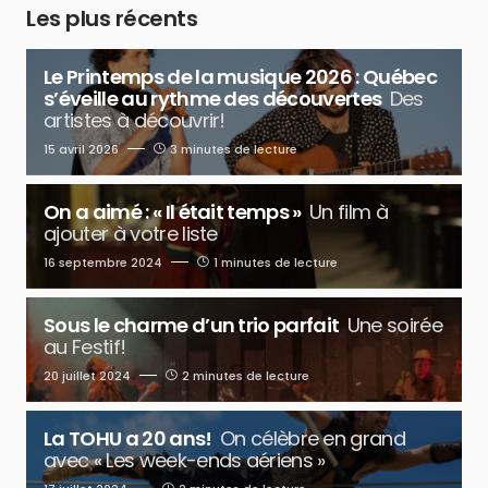
Les plus récents
Le Printemps de la musique 2026 : Québec
s’éveille au rythme des découvertes
Des
artistes à découvrir!
15 avril 2026
3 minutes de lecture
On a aimé : « Il était temps »
Un film à
ajouter à votre liste
16 septembre 2024
1 minutes de lecture
Sous le charme d’un trio parfait
Une soirée
au Festif!
20 juillet 2024
2 minutes de lecture
La TOHU a 20 ans!
On célèbre en grand
avec « Les week-ends aériens »