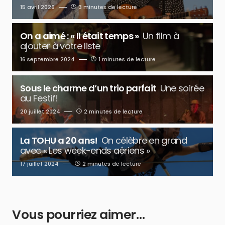
15 avril 2026
3 minutes de lecture
On a aimé : « Il était temps »
Un film à
ajouter à votre liste
16 septembre 2024
1 minutes de lecture
Sous le charme d’un trio parfait
Une soirée
au Festif!
20 juillet 2024
2 minutes de lecture
La TOHU a 20 ans!
On célèbre en grand
avec « Les week-ends aériens »
17 juillet 2024
2 minutes de lecture
Vous pourriez aimer…