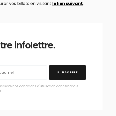
rer vos billets en visitant
le lien suivant
.
e infolettre.
S’INSCRIRE
accepté nos conditions d'utilisation concernant le
.