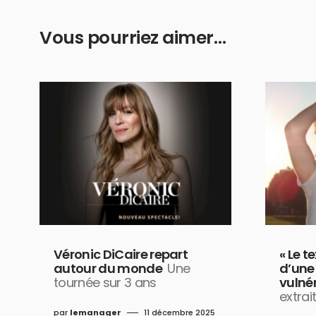
Vous pourriez aimer…
Véronic DiCaire repart
« Le t
autour du monde
Une
d’une
tournée sur 3 ans
vulnér
extrai
par
lemanager
11 décembre 2025