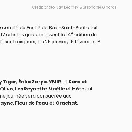
Crédit photo: Jay Kearney & Stéphanie Gingras
 comité du Festif! de Baie-Saint-Paul a fait
e
12 artistes qui composent la 14
édition du
ur trois jours, les 25 janvier, 15 février et 8
y Tiger
,
Érika Zarya
,
YMIR
et
Sara et
 Olivo
,
Les Reynette
,
Vaëlle
et
Hôte
qui
ème journée sera consacrée aux
Layne
,
Fleur de Peau
et
Crachat
.