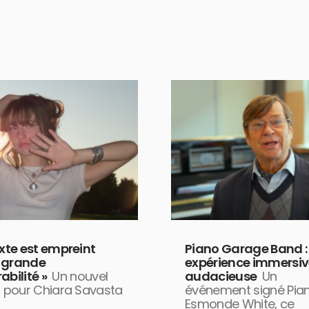
exte est empreint
Piano Garage Band :
 grande
expérience immersiv
abilité »
Un nouvel
audacieuse
Un
t pour Chiara Savasta
événement signé Pia
Esmonde White, ce