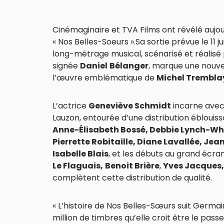
Cinémaginaire et TVA Films ont révélé aujour
« Nos Belles-Soeurs ».Sa sortie prévue le 11 j
long-métrage musical, scénarisé et réalisé
signée
Daniel
Bélanger
, marque une nouve
l’œuvre emblématique de
Michel Trembla
L’actrice
Geneviève Schmidt
incarne avec
Lauzon, entourée d’une distribution éblou
Anne-Élisabeth Bossé, Debbie Lynch-Whit
Pierrette Robitaille, Diane Lavallée, Jea
Isabelle Blais
, et les débuts au grand écran
Le Flaguais,
Benoit Brière
,
Yves Jacques,
complètent cette distribution de qualité.
« L’histoire de Nos Belles-Sœurs suit Germ
million de timbres qu’elle croit être le pa