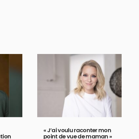
« J’ai voulu raconter mon
tion
point de vue de maman »