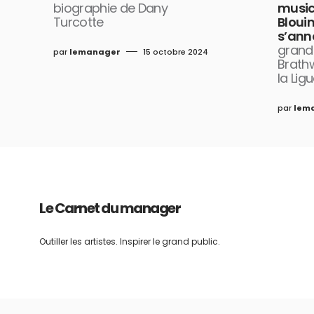
biographie de Dany
music
Turcotte
Bloui
s’ann
grand
par
lemanager
15 octobre 2024
Brathw
la Lig
par
lem
Le Carnet du manager
Outiller les artistes. Inspirer le grand public.