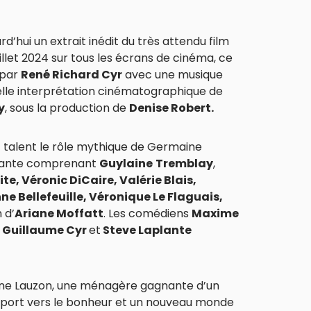
d’hui un extrait inédit du très attendu film
uillet 2024 sur tous les écrans de cinéma, ce
 par
René Richard Cyr
avec une musique
lle interprétation cinématographique de
y
, sous la production de
Denise Robert.
 talent le rôle mythique de Germaine
issante comprenant
Guylaine
Tremblay
,
e, Véronic DiCaire, Valérie Blais,
nne Bellefeuille, Véronique Le Flaguais,
 d’
Ariane Moffatt
. Les comédiens
Maxime
 Guillaume Cyr
et
Steve Laplante
aine Lauzon, une ménagère gagnante d’un
sseport vers le bonheur et un nouveau monde