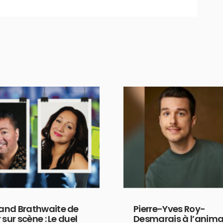
nd Brathwaite de
Pierre-Yves Roy-
 sur scène : Le duel
Desmarais à l’anima