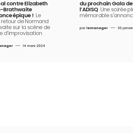
al contre Elizabeth
du prochain Gala de
n-Brathwaite
l’ADISQ
Une soirée p
once épique !
Le
mémorable s'annonc
 retour de Normand
aite sur la scène de
par
lemanager
30 janvi
ue d’improvisation
anager
14 mars 2024