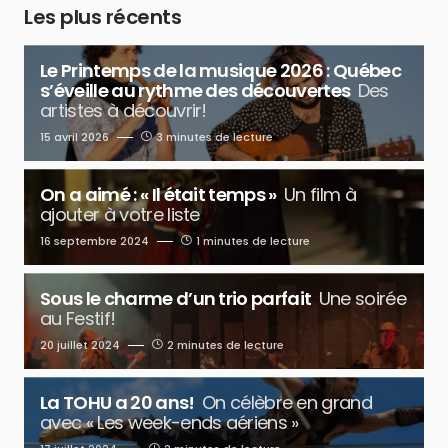
Les plus récents
Le Printemps de la musique 2026 : Québec
s’éveille au rythme des découvertes
Des
artistes à découvrir!
15 avril 2026
3 minutes de lecture
On a aimé : « Il était temps »
Un film à
ajouter à votre liste
16 septembre 2024
1 minutes de lecture
Sous le charme d’un trio parfait
Une soirée
au Festif!
20 juillet 2024
2 minutes de lecture
La TOHU a 20 ans!
On célèbre en grand
avec « Les week-ends aériens »