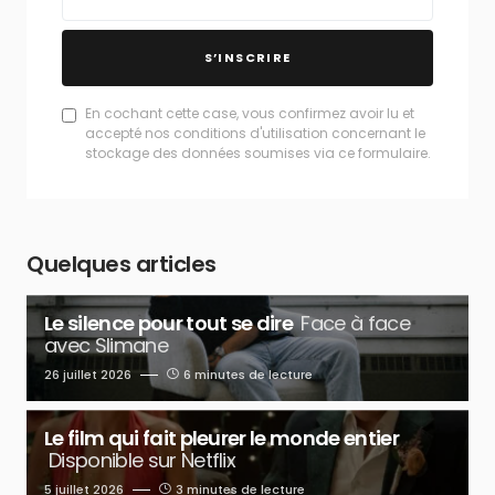
S’INSCRIRE
En cochant cette case, vous confirmez avoir lu et
accepté nos conditions d'utilisation concernant le
stockage des données soumises via ce formulaire.
Quelques articles
Le silence pour tout se dire
Face à face
avec Slimane
26 juillet 2026
6 minutes de lecture
Le film qui fait pleurer le monde entier
Disponible sur Netflix
5 juillet 2026
3 minutes de lecture