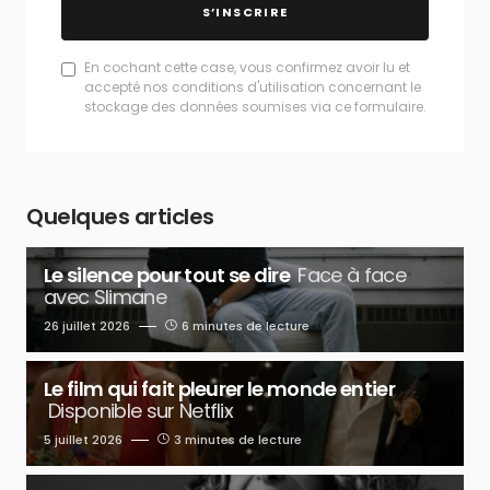
S’INSCRIRE
En cochant cette case, vous confirmez avoir lu et
accepté nos conditions d'utilisation concernant le
stockage des données soumises via ce formulaire.
Quelques articles
Le silence pour tout se dire
Face à face
avec Slimane
26 juillet 2026
6 minutes de lecture
Le film qui fait pleurer le monde entier
Disponible sur Netflix
5 juillet 2026
3 minutes de lecture