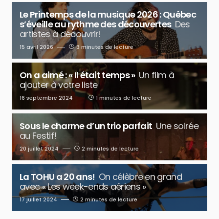
Le Printemps de la musique 2026 : Québec
s’éveille au rythme des découvertes
Des
artistes à découvrir!
15 avril 2026
3 minutes de lecture
On a aimé : « Il était temps »
Un film à
ajouter à votre liste
16 septembre 2024
1 minutes de lecture
Sous le charme d’un trio parfait
Une soirée
au Festif!
20 juillet 2024
2 minutes de lecture
La TOHU a 20 ans!
On célèbre en grand
avec « Les week-ends aériens »
17 juillet 2024
2 minutes de lecture