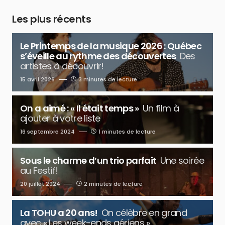
Les plus récents
Le Printemps de la musique 2026 : Québec
s’éveille au rythme des découvertes
Des
artistes à découvrir!
15 avril 2026
3 minutes de lecture
On a aimé : « Il était temps »
Un film à
ajouter à votre liste
16 septembre 2024
1 minutes de lecture
Sous le charme d’un trio parfait
Une soirée
au Festif!
20 juillet 2024
2 minutes de lecture
La TOHU a 20 ans!
On célèbre en grand
avec « Les week-ends aériens »