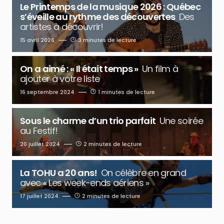
Le Printemps de la musique 2026 : Québec
s’éveille au rythme des découvertes
Des
artistes à découvrir!
15 avril 2026
3 minutes de lecture
On a aimé : « Il était temps »
Un film à
ajouter à votre liste
16 septembre 2024
1 minutes de lecture
Sous le charme d’un trio parfait
Une soirée
au Festif!
20 juillet 2024
2 minutes de lecture
La TOHU a 20 ans!
On célèbre en grand
avec « Les week-ends aériens »
17 juillet 2024
2 minutes de lecture