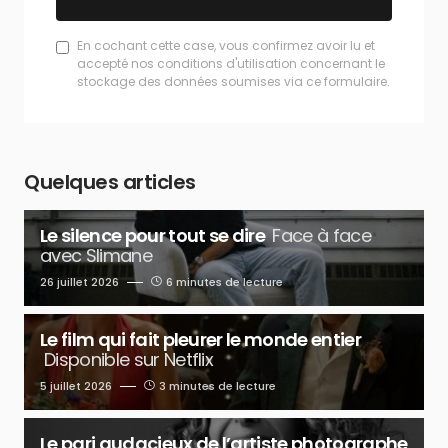
En cochant cette case, vous confirmez avoir lu et
accepté nos conditions d'utilisation concernant le
stockage des données soumises via ce formulaire.
Quelques articles
Le silence pour tout se dire
Face à face
avec Slimane
26 juillet 2026
6 minutes de lecture
Le film qui fait pleurer le monde entier
Disponible sur Netflix
5 juillet 2026
3 minutes de lecture
Le pari audacieux de l’artiste photographe