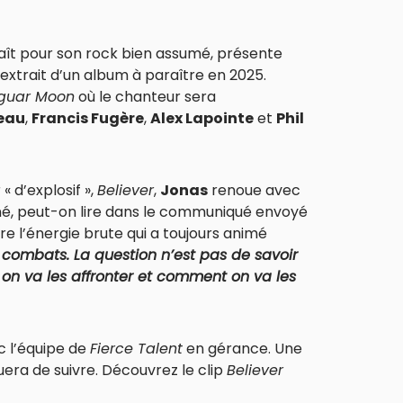
naît pour son rock bien assumé, présente
extrait d’un album à paraître en 2025.
aguar Moon
où le chanteur sera
eau
,
Francis Fugère
,
Alex Lapointe
et
Phil
« d’explosif »,
Believer
,
Jonas
renoue avec
onné, peut-on lire dans le communiqué envoyé
e l’énergie brute qui a toujours animé
combats. La question n’est pas de savoir
 on va les affronter et comment on va les
 l’équipe de
Fierce Talent
en gérance. Une
uera de suivre. Découvrez le clip
Believer