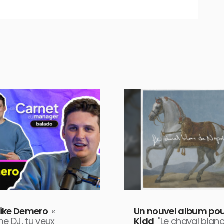
ike Demero
«
Un nouvel album pou
 DJ, tu veux
Kidd
"Le chaval blan