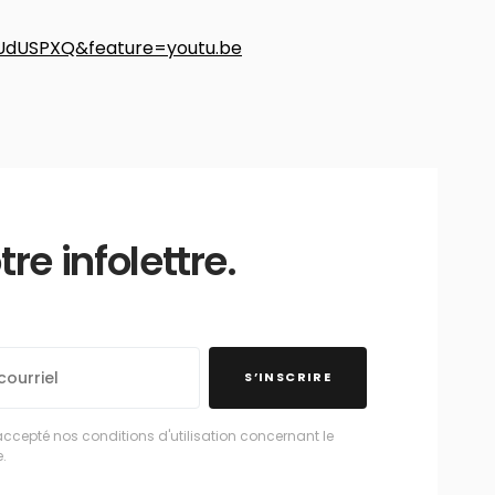
UdUSPXQ&feature=youtu.be
e infolettre.
S’INSCRIRE
accepté nos conditions d'utilisation concernant le
.