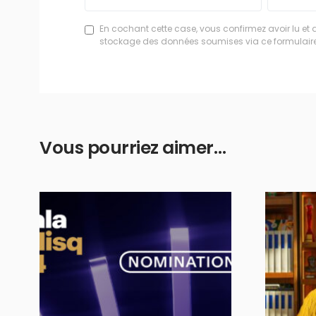
En cochant cette case, vous confirmez avoir lu et 
stockage des données soumises via ce formulaire
Vous pourriez aimer…