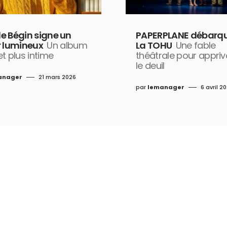
e Bégin signe un
PAPERPLANE débarqu
r lumineux
Un album
La TOHU
Une fable
t plus intime
théâtrale pour appriv
le deuil
anager
21 mars 2026
par
lemanager
6 avril 2