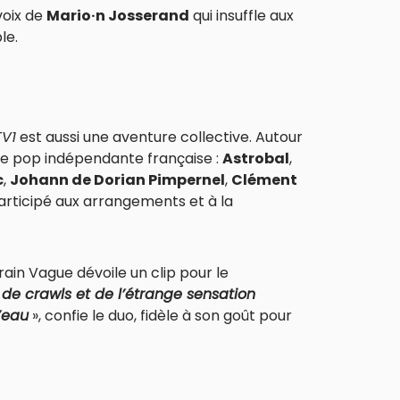
voix de
Mario·n Josserand
qui insuffle aux
le.
TV1
est aussi une aventure collective. Autour
ène pop indépendante française :
Astrobal
,
c
,
Johann de Dorian Pimpernel
,
Clément
articipé aux arrangements et à la
ain Vague dévoile un clip pour le
 de crawls et de l’étrange sensation
’eau
», confie le duo, fidèle à son goût pour