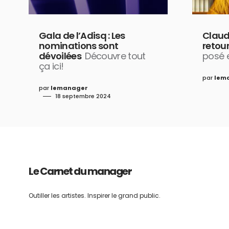
Gala de l’Adisq : Les
Claud
nominations sont
retou
dévoilées
Découvre tout
posé e
ça ici!
par
lem
par
lemanager
18 septembre 2024
Le Carnet du manager
Outiller les artistes. Inspirer le grand public.