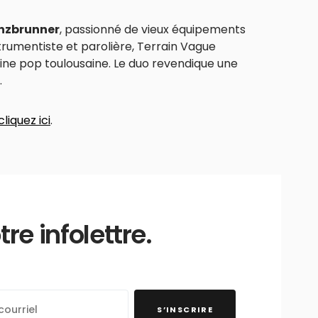
inzbrunner
, passionné de vieux équipements
strumentiste et parolière, Terrain Vague
fine pop toulousaine. Le duo revendique une
.
cliquez ici
.
e infolettre.
S’INSCRIRE