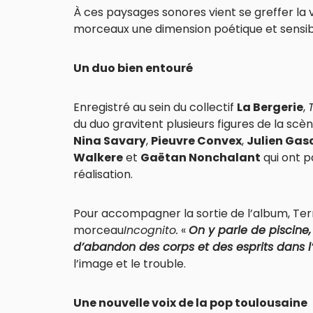
À ces paysages sonores vient se greffer la 
morceaux une dimension poétique et sensib
Un duo bien entouré
Enregistré au sein du collectif
La Bergerie
,
du duo gravitent plusieurs figures de la sc
Nina Savary
,
Pieuvre Convex
,
Julien Gas
Walkere
et
Gaëtan Nonchalant
qui ont p
réalisation.
Pour accompagner la sortie de l’album, Terr
morceau
Incognito.
«
On y parle de piscine,
d’abandon des corps et des esprits dans l
l’image et le trouble.
Une nouvelle voix de la pop toulousaine