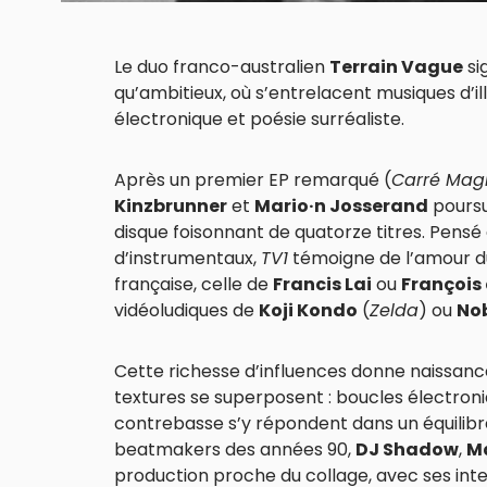
Le duo franco-australien
Terrain Vague
si
qu’ambitieux, où s’entrelacent musiques d’i
électronique et poésie surréaliste.
Après un premier EP remarqué (
Carré Mag
Kinzbrunner
et
Mario·n Josserand
poursu
disque foisonnant de quatorze titres. Pen
d’instrumentaux,
TV1
témoigne de l’amour du
française, celle de
Francis Lai
ou
François
vidéoludiques de
Koji Kondo
(
Zelda
) ou
No
Cette richesse d’influences donne naissance
textures se superposent : boucles électroni
contrebasse s’y répondent dans un équilibre
beatmakers des années 90,
DJ Shadow
,
M
production proche du collage, avec ses inter