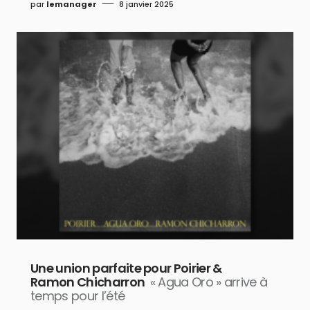
par
lemanager
8 janvier 2025
Une union parfaite pour Poirier &
Ramon Chicharron
« Agua Oro » arrive à
temps pour l’été