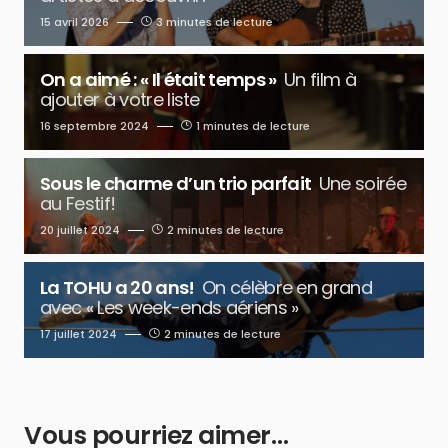
15 avril 2026
3 minutes de lecture
On a aimé : « Il était temps »
Un film à
ajouter à votre liste
16 septembre 2024
1 minutes de lecture
Sous le charme d’un trio parfait
Une soirée
au Festif!
20 juillet 2024
2 minutes de lecture
La TOHU a 20 ans!
On célèbre en grand
avec « Les week-ends aériens »
17 juillet 2024
2 minutes de lecture
Vous pourriez aimer…