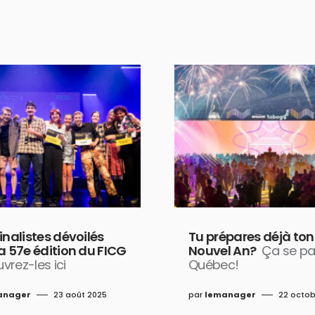
inalistes dévoilés
Tu prépares déjà ton
a 57e édition du FICG
Nouvel An?
Ça se pa
vrez-les ici
Québec!
anager
23 août 2025
par
lemanager
22 octob