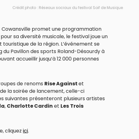
Crédit photo : Réseaux sociaux du festival Soif de Musique
 Cowansville promet une programmation
pour sa diversité musicale, le festival joue un
et touristique de la région. L’événement se
g du Pavillon des sports Roland-Désourdy à
uvant accueillir jusqu’à 12 000 personnes
groupes de renoms
Rise Against
et
 de la soirée de lancement, celle-ci
s suivantes présenteront plusieurs artistes
da
,
Charlotte Cardin
et
Les
Trois
, cliquez
ici
.