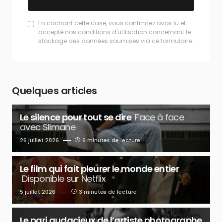
En cochant cette case, vous confirmez avoir lu et
accepté nos conditions d'utilisation concernant le
stockage des données soumises via ce formulaire.
Quelques articles
Le silence pour tout se dire
Face à face
avec Slimane
26 juillet 2026
6 minutes de lecture
Le film qui fait pleurer le monde entier
Disponible sur Netflix
5 juillet 2026
3 minutes de lecture
Le pari audacieux de l’artiste photographe