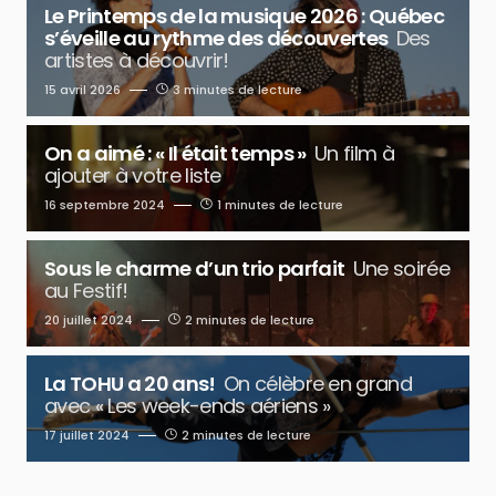
Le Printemps de la musique 2026 : Québec
s’éveille au rythme des découvertes
Des
artistes à découvrir!
15 avril 2026
3 minutes de lecture
On a aimé : « Il était temps »
Un film à
ajouter à votre liste
16 septembre 2024
1 minutes de lecture
Sous le charme d’un trio parfait
Une soirée
au Festif!
20 juillet 2024
2 minutes de lecture
La TOHU a 20 ans!
On célèbre en grand
avec « Les week-ends aériens »
17 juillet 2024
2 minutes de lecture