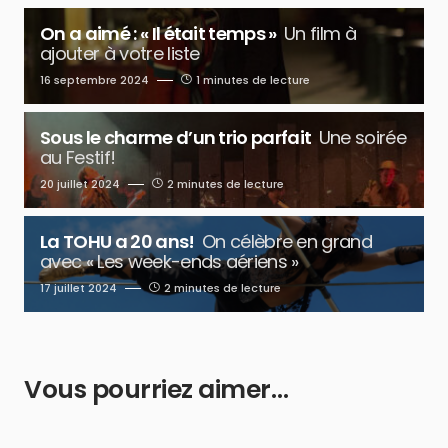
On a aimé : « Il était temps »
Un film à
ajouter à votre liste
16 septembre 2024
1 minutes de lecture
Sous le charme d’un trio parfait
Une soirée
au Festif!
20 juillet 2024
2 minutes de lecture
La TOHU a 20 ans!
On célèbre en grand
avec « Les week-ends aériens »
17 juillet 2024
2 minutes de lecture
Vous pourriez aimer…