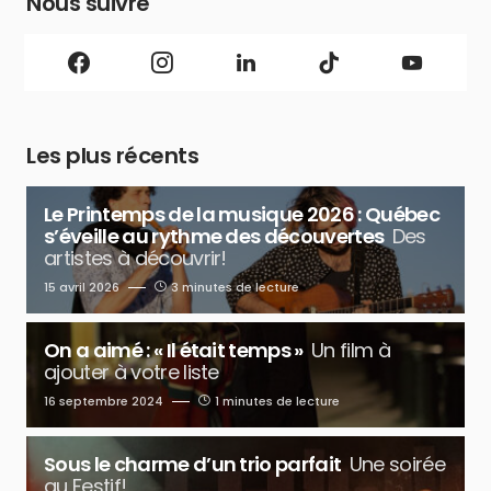
Nous suivre
Les plus récents
Le Printemps de la musique 2026 : Québec
s’éveille au rythme des découvertes
Des
artistes à découvrir!
15 avril 2026
3 minutes de lecture
On a aimé : « Il était temps »
Un film à
ajouter à votre liste
16 septembre 2024
1 minutes de lecture
Sous le charme d’un trio parfait
Une soirée
au Festif!