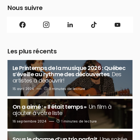
Nous suivre
Les plus récents
Le Printemps de la musique 2026 : Québec
s’éveille au rythme des découvertes
Des
artistes à découvrir!
15 avril 2026
3 minutes de lecture
On a aimé : « Il était temps »
Un film à
ajouter à votre liste
16 septembre 2024
1 minutes de lecture
Sous le charme d’un trio parfait
Une soirée