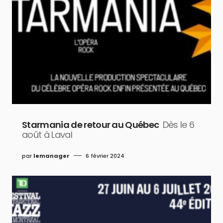
Starmania de retour au Québec
Dès le 6
août à Laval
par
lemanager
6 février 2024