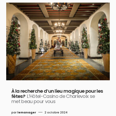
À la recherche d’un lieu magique pour les
fêtes?
L’Hôtel-Casino de Charlevoix se
met beau pour vous
par
lemanager
2 octobre 2024