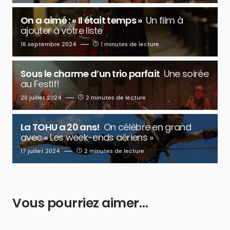
On a aimé : « Il était temps »
Un film à
ajouter à votre liste
16 septembre 2024
1 minutes de lecture
Sous le charme d’un trio parfait
Une soirée
au Festif!
20 juillet 2024
2 minutes de lecture
La TOHU a 20 ans!
On célèbre en grand
avec « Les week-ends aériens »
17 juillet 2024
2 minutes de lecture
Vous pourriez aimer…