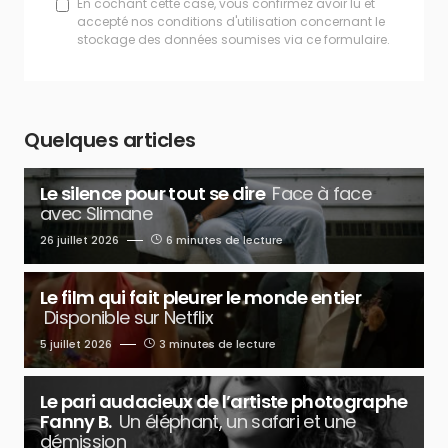
En cochant cette case, vous confirmez avoir lu et
accepté nos conditions d'utilisation concernant le
stockage des données soumises via ce formulaire.
Quelques articles
Le silence pour tout se dire
Face à face
avec Slimane
26 juillet 2026
6 minutes de lecture
Le film qui fait pleurer le monde entier
Disponible sur Netflix
5 juillet 2026
3 minutes de lecture
Le pari audacieux de l’artiste photographe
Fanny B.
Un éléphant, un safari et une
démission