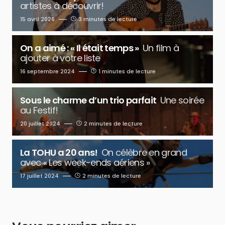
artistes à découvrir!
15 avril 2026
3 minutes de lecture
On a aimé : « Il était temps »
Un film à
ajouter à votre liste
16 septembre 2024
1 minutes de lecture
Sous le charme d’un trio parfait
Une soirée
au Festif!
20 juillet 2024
2 minutes de lecture
La TOHU a 20 ans!
On célèbre en grand
avec « Les week-ends aériens »
17 juillet 2024
2 minutes de lecture