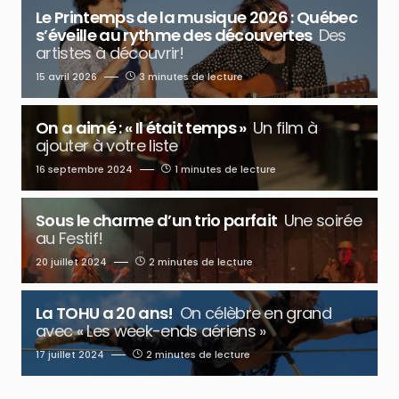
Le Printemps de la musique 2026 : Québec
s’éveille au rythme des découvertes
Des
artistes à découvrir!
15 avril 2026
3 minutes de lecture
On a aimé : « Il était temps »
Un film à
ajouter à votre liste
16 septembre 2024
1 minutes de lecture
Sous le charme d’un trio parfait
Une soirée
au Festif!
20 juillet 2024
2 minutes de lecture
La TOHU a 20 ans!
On célèbre en grand
avec « Les week-ends aériens »
17 juillet 2024
2 minutes de lecture