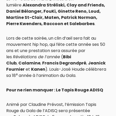
lumière
Alexandra Stréliski, Clay and Friends,
Daniel Bélanger, FouKi, Ginette Reno, Loud,
Martine St-Clair, Maten, Patrick Norman,
Pierre Kwenders, Raccoon et Salebarbes
.
Lors de cette soirée, un clin d’œil sera fait au
mouvement hip hop, qui fête cette année ses 50
ans et une prestation sera assurée par
les
Révélations de l’année
(
Bibi
Club
,
Calamine
,
Francis Degrandpré
,
Jeanick
Fournier
et
Kanen
). Louis-José Houde célèbrera
e
sa 18
année à l’animation du Gala.
Pour ne rien manquer : Le Tapis Rouge ADISQ
Animé par Claudine Prévost, l’émission Tapis
Rouge du Gala de l’ADISQ sera présentée