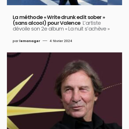
La méthode « Write drunk edit sober »
(sans alcool) pour Valence
L’artiste
dévoile son 2e album « La nuit s’achève »
par
lemanager
4 février 2024