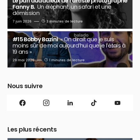
Le pari audacieux de l’artiste photographe
Fanny B.
Un éléphant, un safari et une
démission
7 juin 2026
3 minutes de lecture
#15 Bobby Bazini
« On dirait que je suis
moins sûr de moi aujourd’hui que je l’étais à
19 ans »
29 mai 2026
1 minutes de lecture
Nous suivre
Les plus récents