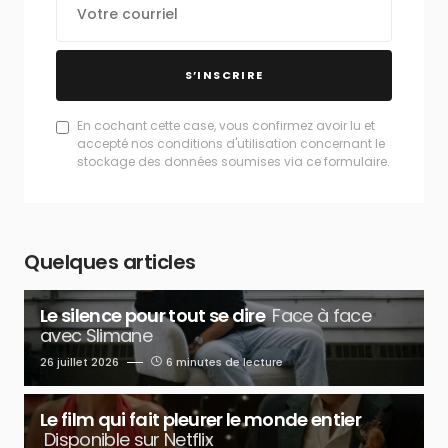
S’INSCRIRE
En cochant cette case, vous confirmez avoir lu et
accepté nos conditions d'utilisation concernant le
stockage des données soumises via ce formulaire.
Quelques articles
Le silence pour tout se dire
Face à face
avec Slimane
26 juillet 2026
6 minutes de lecture
Le film qui fait pleurer le monde entier
Disponible sur Netflix