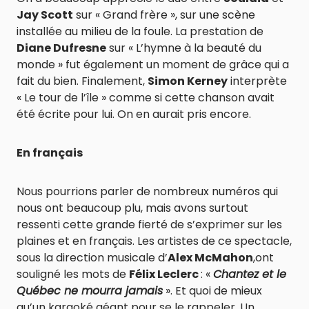
Jay Scott
sur « Grand frère », sur une scène
installée au milieu de la foule. La prestation de
Diane Dufresne
sur « L’hymne à la beauté du
monde » fut également un moment de grâce qui a
fait du bien. Finalement,
Simon Kerney
interprète
« Le tour de l’île » comme si cette chanson avait
été écrite pour lui. On en aurait pris encore.
En français
Nous pourrions parler de nombreux numéros qui
nous ont beaucoup plu, mais avons surtout
ressenti cette grande fierté de s’exprimer sur les
plaines et en français. Les artistes de ce spectacle,
sous la direction musicale d’
Alex McMahon
,ont
souligné les mots de
Félix Leclerc
: «
Chantez et le
Québec ne mourra jamais
». Et quoi de mieux
qu’un karaoké géant pour se le rappeler. Un