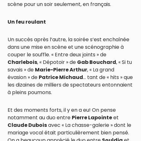
scène pour un soir seulement, en français.
Un feu roulant
Un succès après l’autre, la soirée s’est enchaînée
dans une mise en scène et une scénographie à
couper le souffle. « Entre deux joints » de
Charlebois
, « Dépotoir » de
Gab Bouchard
, « Si tu
savais » de
Marie-Pierre Arthur
, « La grand
évasion » de
Patrice Michaud
… tant de « hits » que
les dizaines de milliers de spectateurs entonnaient
à pleins poumons.
Et des moments forts, il y en a eu! On pense
notamment au duo entre
Pierre Lapointe
et
Claude Dubois
avec « La chasse-galerie » dont le
mariage vocal était particulièrement bien pensé.
On a beaucoup apprécié le duo entre
Souldia
et