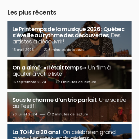
Les plus récents
Le Printemps de la musique 2026 : Québec
s’éveille au rythme des découvertes
Des
artistes à découvrir!
15 avril 2026
3 minutes de lecture
On a aimé : « Il était temps »
Un film à
ajouter à votre liste
16 septembre 2024
1 minutes de lecture
Sous le charme d’un trio parfait
Une soirée
au Festif!
20 juillet 2024
2 minutes de lecture
La TOHU a 20 ans!
On célèbre en grand
avec « Les week-ends aériens »