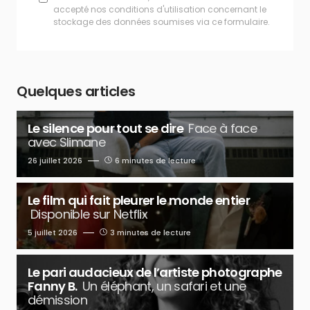
accepté nos conditions d'utilisation concernant le
stockage des données soumises via ce formulaire.
Quelques articles
Le silence pour tout se dire
Face à face
avec Slimane
26 juillet 2026
6 minutes de lecture
Le film qui fait pleurer le monde entier
Disponible sur Netflix
5 juillet 2026
3 minutes de lecture
Le pari audacieux de l’artiste photographe
Fanny B.
Un éléphant, un safari et une
démission