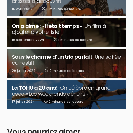
artistes à découvrir!
15 avril 2026
3 minutes de lecture
On a aimé : « Il était temps »
Un film à
ajouter à votre liste
16 septembre 2024
1 minutes de lecture
Sous le charme d’un trio parfait
Une soirée
au Festif!
20 juillet 2024
2 minutes de lecture
La TOHU a 20 ans!
On célèbre en grand
avec « Les week-ends aériens »
17 juillet 2024
2 minutes de lecture
Vous pourriez aimer…