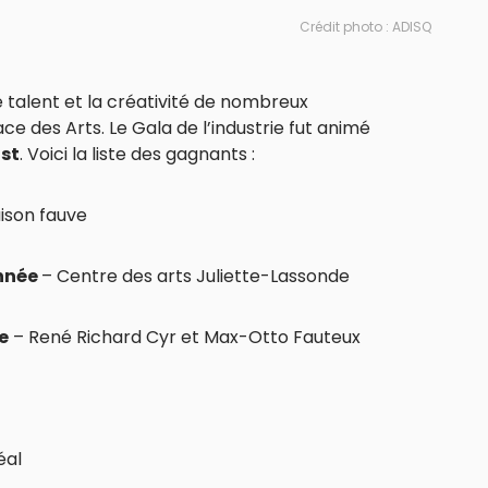
Crédit photo : ADISQ
le talent et la créativité de nombreux
lace des Arts. Le Gala de l’industrie fut animé
st
. Voici la liste des gagnants :
ison fauve
année
– Centre des arts Juliette-Lassonde
e
– René Richard Cyr et Max-Otto Fauteux
éal