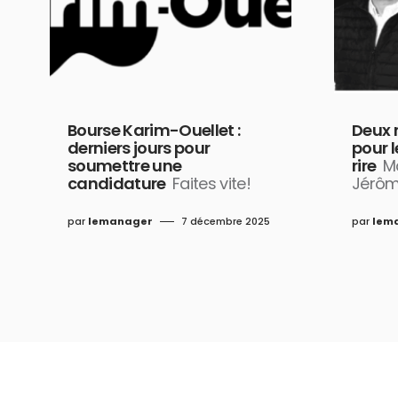
Bourse Karim-Ouellet :
Deux 
derniers jours pour
pour 
soumettre une
rire
Ma
candidature
Faites vite!
Jérôm
par
lemanager
7 décembre 2025
par
lem