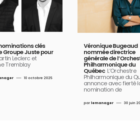
nominations clés
Véronique Bugeaud
le Groupe Juste pour
nommée directrice
rtin Leclerc et
générale de l’Orches
e Tremblay
Philharmonique du
Québec
L’Orchestre
Philharmonique du Q
anager
10 octobre 2025
annonce avec fierté l
nomination de
par
lemanager
30 juin 2