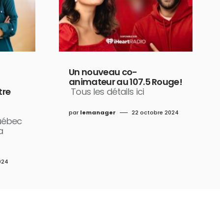
Un nouveau co-
animateur au 107.5 Rouge!
tre
Tous les détails ici
par
lemanager
22 octobre 2024
uébec
a
024