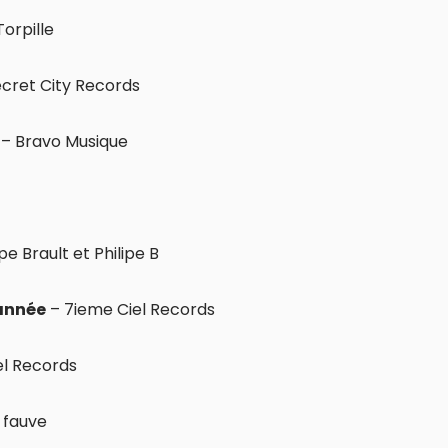
Torpille
cret City Records
– Bravo Musique
pe Brault et Philipe B
’année
– 7ieme Ciel Records
el Records
 fauve