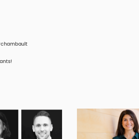
Archambault
ants!