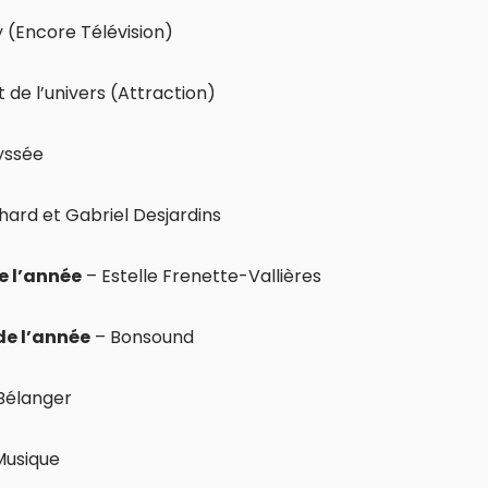
y (Encore Télévision)
t de l’univers (Attraction)
yssée
hard et Gabriel Desjardins
e l’année
– Estelle Frenette-Vallières
de l’année
– Bonsound
Bélanger
Musique