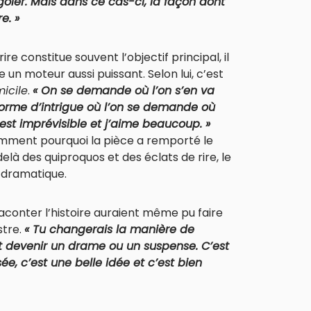
igoler. Mais dans ce cas-ci, la façon dont
e. »
ire constitue souvent l’objectif principal, il
un moteur aussi puissant. Selon lui, c’est
icile
.
« On se demande où l’on s’en va
forme d’intrigue où l’on se demande où
 est imprévisible et j’aime beaucoup. »
mment pourquoi la pièce a remporté le
delà des quiproquos et des éclats de rire, le
 dramatique.
conter l’histoire auraient même pu faire
stre.
« Tu changerais la manière de
ait devenir un drame ou un suspense. C’est
sée, c’est une belle idée et c’est bien