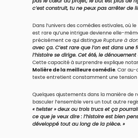
pas le cœur du projet; le but est plus de r
c’est construit, tu ne peux pas arrêter de lir
Dans l’univers des comédies estivales, où le r
est rare qu’une intrigue devienne elle-même 
précisément ce qui distingue
Rupture à dom
avec ça. C’est rare que l’on est dans une 
l’histoire se dirige. Cet été, le dénouement
Cette capacité à surprendre explique nota
Molière de la meilleure comédie
. Car au-
texte entretient constamment une tension
Quelques ajustements dans la manière de ra
basculer l’ensemble vers un tout autre regi
« twister » deux ou trois trucs et ça pourr
ce que je veux dire : l’histoire est bien pen
développé tout au long de la pièce. »