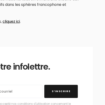
usifs dans les sphères francophone et
s,
cliquez ici
.
e infolettre.
S’INSCRIRE
accepté nos conditions d'utilisation concernant le