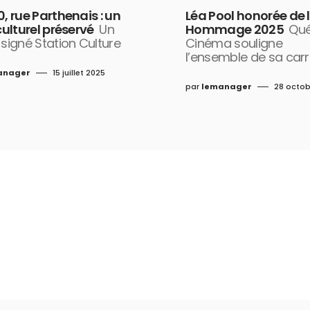
0, rue Parthenais : un
Léa Pool honorée de l’
 culturel préservé
Un
Hommage 2025
Qu
 signé Station Culture
Cinéma souligne
l’ensemble de sa carr
anager
15 juillet 2025
par
lemanager
28 octob