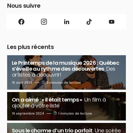
Nous suivre
Les plus récents
Le Printemps de la musique 2026 : Québec
s’éveille au rythme des découvertes
Des
artistes à découvrir!
15 avril 2026
3 minutes de lecture
On a aimé : « Il était temps »
Un film à
ajouter à votre liste
16 septembre 2024
1 minutes de lecture
Sous le charme d’un trio parfait
Une soirée