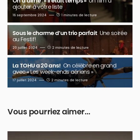
On a aimé : « Il était temps »
Un film à
ajouter à votre liste
16 septembre 2024
1 minutes de lecture
Sous le charme d’un trio parfait
Une soirée
au Festif!
20 juillet 2024
2 minutes de lecture
La TOHU a 20 ans!
On célèbre en grand
avec « Les week-ends aériens »
17 juillet 2024
2 minutes de lecture
Vous pourriez aimer…