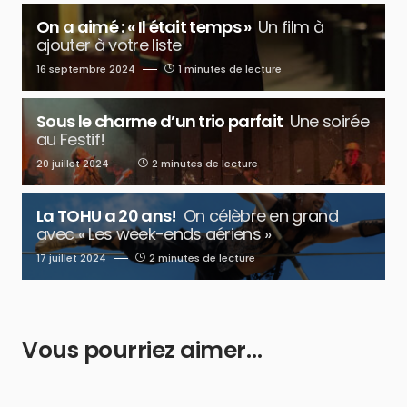
On a aimé : « Il était temps »
Un film à
ajouter à votre liste
16 septembre 2024
1 minutes de lecture
Sous le charme d’un trio parfait
Une soirée
au Festif!
20 juillet 2024
2 minutes de lecture
La TOHU a 20 ans!
On célèbre en grand
avec « Les week-ends aériens »
17 juillet 2024
2 minutes de lecture
Vous pourriez aimer…