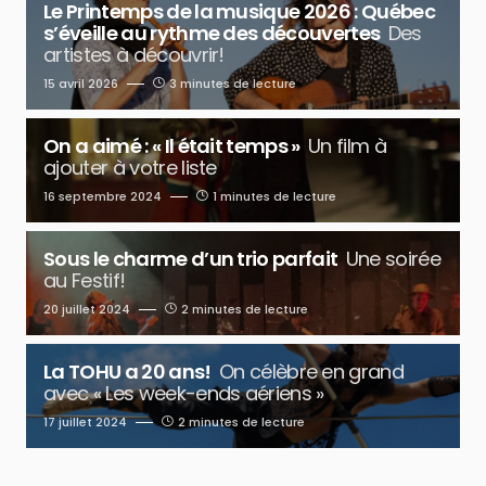
Le Printemps de la musique 2026 : Québec
s’éveille au rythme des découvertes
Des
artistes à découvrir!
15 avril 2026
3 minutes de lecture
On a aimé : « Il était temps »
Un film à
ajouter à votre liste
16 septembre 2024
1 minutes de lecture
Sous le charme d’un trio parfait
Une soirée
au Festif!
20 juillet 2024
2 minutes de lecture
La TOHU a 20 ans!
On célèbre en grand
avec « Les week-ends aériens »
17 juillet 2024
2 minutes de lecture