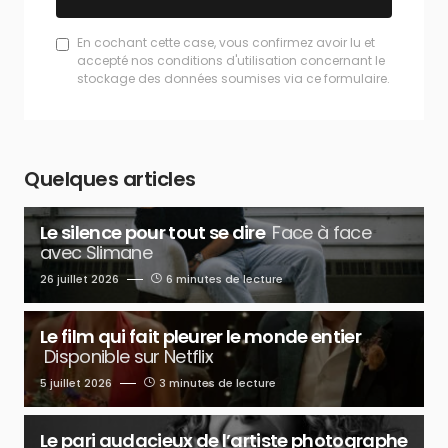
En cochant cette case, vous confirmez avoir lu et
accepté nos conditions d'utilisation concernant le
stockage des données soumises via ce formulaire.
Quelques articles
Le silence pour tout se dire
Face à face
avec Slimane
26 juillet 2026
6 minutes de lecture
Le film qui fait pleurer le monde entier
Disponible sur Netflix
5 juillet 2026
3 minutes de lecture
Le pari audacieux de l’artiste photographe