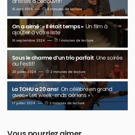
artistes à découvrir!
15 avril 2026
3 minutes de lecture
On a aimé : « Il était temps »
Un film à
ajouter à votre liste
16 septembre 2024
1 minutes de lecture
Sous le charme d’un trio parfait
Une soirée
au Festif!
20 juillet 2024
2 minutes de lecture
La TOHU a 20 ans!
On célèbre en grand
avec « Les week-ends aériens »
17 juillet 2024
2 minutes de lecture
Vous pourriez aimer…