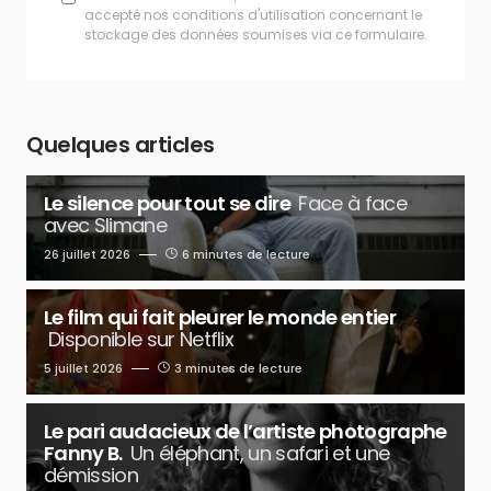
accepté nos conditions d'utilisation concernant le
stockage des données soumises via ce formulaire.
Quelques articles
Le silence pour tout se dire
Face à face
avec Slimane
26 juillet 2026
6 minutes de lecture
Le film qui fait pleurer le monde entier
Disponible sur Netflix
5 juillet 2026
3 minutes de lecture
Le pari audacieux de l’artiste photographe
Fanny B.
Un éléphant, un safari et une
démission