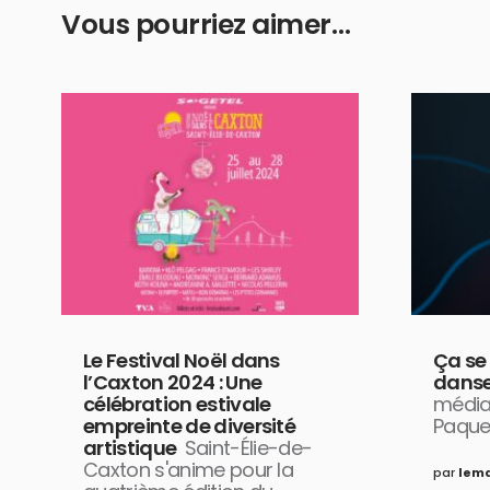
Vous pourriez aimer…
Le Festival Noël dans
Ça se
l’Caxton 2024 : Une
danse
célébration estivale
média
empreinte de diversité
Paque
artistique
Saint-Élie-de-
Caxton s'anime pour la
par
lem