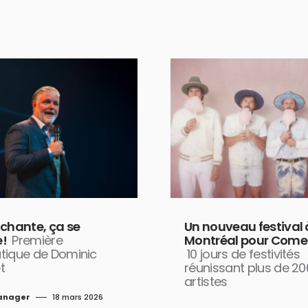
 chante, ça se
Un nouveau festival 
!
Première
Montréal pour Come
tique de Dominic
10 jours de festivités
t
réunissant plus de 20
artistes
anager
18 mars 2026