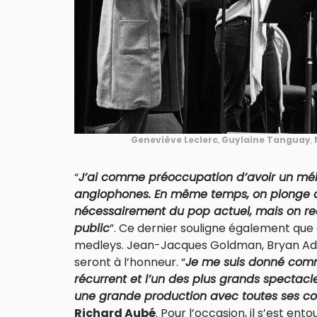
Geneviève Leclerc
,
Guylaine Tanguay
,
“
J’ai comme préoccupation d’avoir un mé
anglophones. En même temps, on plonge d
nécessairement du pop actuel, mais on re
public
”. Ce dernier souligne également que 
medleys. Jean-Jacques Goldman, Bryan Ada
seront à l’honneur. “
Je me suis donné comme
récurrent et l’un des plus grands spectacle
une grande production avec toutes ses co
Richard Aubé
. Pour l’occasion, il s’est ent