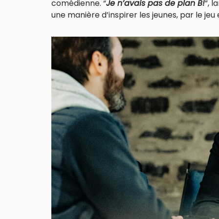
comédienne. “
Je n’avais pas de plan B!
”, 
une manière d’inspirer les jeunes, par le jeu