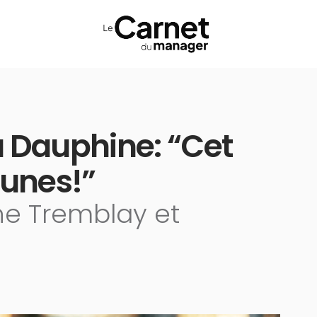
a Dauphine: “Cet
eunes!”
ne Tremblay et