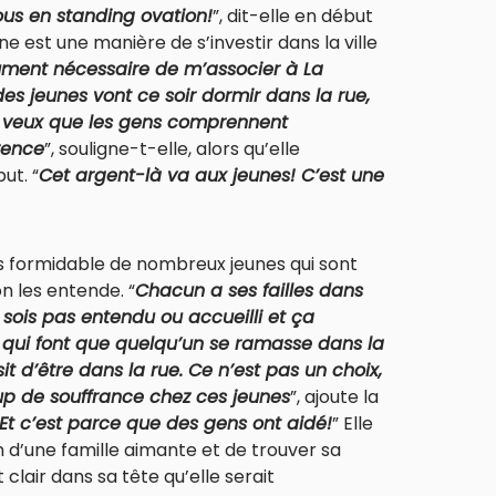
tous en standing ovation!
”, dit-elle en début
 est une manière de s’investir dans la ville
lument nécessaire de m’associer à La
s jeunes vont ce soir dormir dans la rue,
 je veux que les gens comprennent
érence
”, souligne-t-elle, alors qu’elle
ut. “
Cet argent-là va aux jeunes! C’est une
 formidable de nombreux jeunes qui sont
n les entende. “
Chacun a ses failles dans
 ne sois pas entendu ou accueilli et ça
s qui font que quelqu’un se ramasse dans la
sit d’être dans la rue. Ce n’est pas un choix,
up de souffrance chez ces jeunes
”, ajoute la
! Et c’est parce que des gens ont aidé!
” Elle
n d’une famille aimante et de trouver sa
 clair dans sa tête qu’elle serait