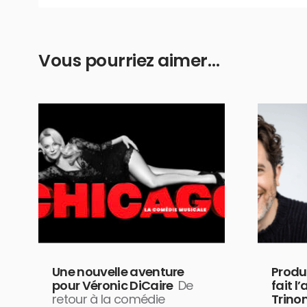
Vous pourriez aimer…
Une nouvelle aventure
Produ
pour Véronic DiCaire
De
fait l
retour à la comédie
Trinom