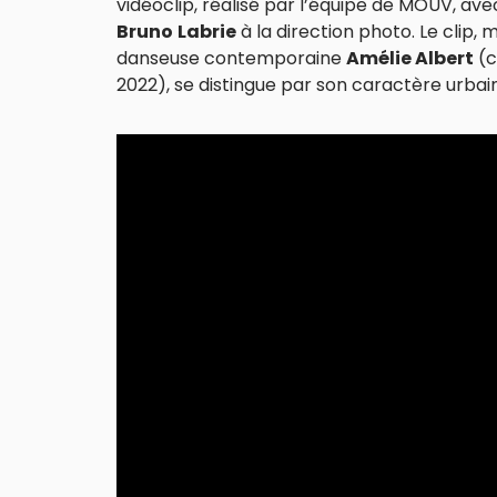
vidéoclip, réalisé par l’équipe de MOUV, av
Bruno
Labrie
à la direction photo. Le clip
danseuse contemporaine
Amélie Albert
(c
2022), se distingue par son caractère urbain,