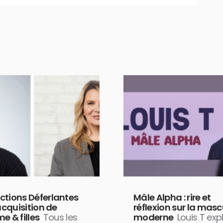
ctions Déferlantes
Mâle Alpha : rire et
’acquisition de
réflexion sur la masc
e & filles
Tous les
moderne
Louis T exp