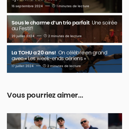
16 septembre 2024
1 minutes de lecture
Sous le charme d’un trio parfait
Une soirée
au Festif!
20 juillet 2024
2 minutes de lecture
La TOHU a 20 ans!
On célèbre en grand
avec « Les week-ends aériens »
17 juillet 2024
2 minutes de lecture
Vous pourriez aimer…